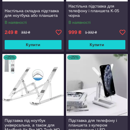
Настільна підставка для
Настільна складна підставка
телефону і планшета K-05
для ноутбука або планшета
чорна
В наявності
В наявності
249
999
₴
₴
332 ₴
1 332 ₴
Купити
Купити
–25%
–25%
Підставка під ноутбук
Підставка для телефону і
універсальна, а також для
планшета з кулером
MacBook Air Pro HQ-Tech HQ-
охолодження і LED