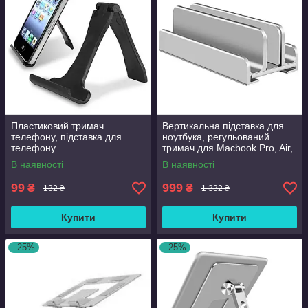
Пластиковий тримач
Вертикальна підставка для
телефону, підставка для
ноутбука, регульований
телефону
тримач для Macbook Pro, Air,
Lenovo, Huawei, HP, Dell.
В наявності
В наявності
99
999
₴
₴
132 ₴
1 332 ₴
Купити
Купити
–25%
–25%