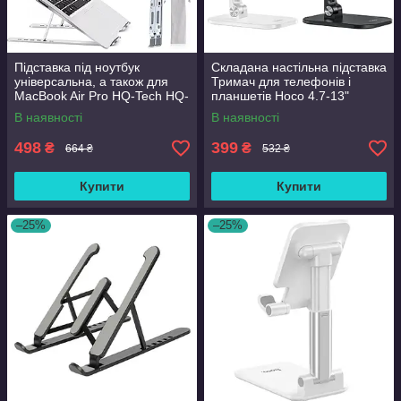
Підставка під ноутбук
Складана настільна підставка
універсальна, а також для
Тримач для телефонів і
MacBook Air Pro HQ-Tech HQ-
планшетів Hoco 4.7-13"
CP-AIR, алюміній, складана,
Колір: Чорний.
В наявності
В наявності
Bag
498
399
₴
₴
664 ₴
532 ₴
Купити
Купити
–25%
–25%