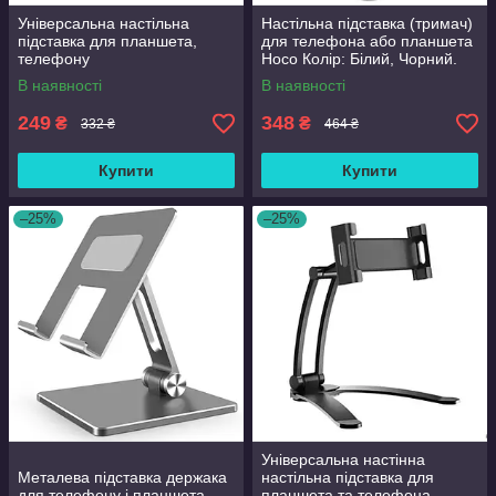
Універсальна настільна
Настільна підставка (тримач)
підставка для планшета,
для телефона або планшета
телефону
Hoco Колір: Білий, Чорний.
В наявності
В наявності
249
348
₴
₴
332 ₴
464 ₴
Купити
Купити
–25%
–25%
Універсальна настінна
Металева підставка держака
настільна підставка для
для телефону і планшета.
планшета та телефона.