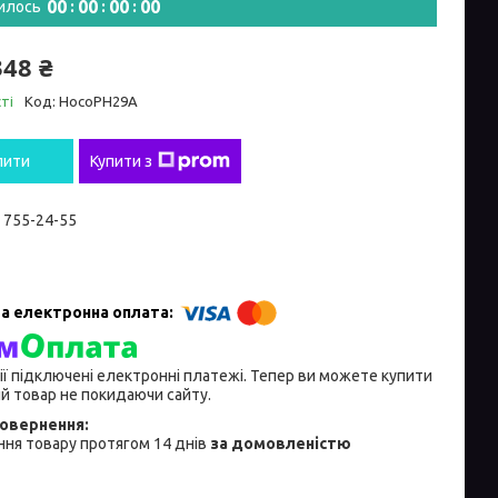
0
0
0
0
0
0
0
0
илось
348 ₴
ті
Код:
HocoPH29A
пити
Купити з
) 755-24-55
ії підключені електронні платежі. Тепер ви можете купити
й товар не покидаючи сайту.
ня товару протягом 14 днів
за домовленістю