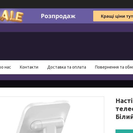
ро нас
Контакти
Доставка та оплата
Повернення та обм
Наст
теле
Білий