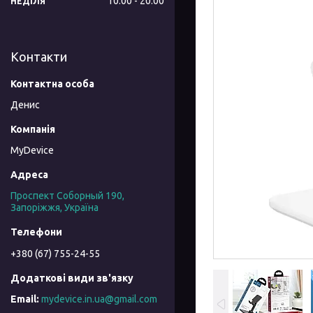
10:00
20:00
НЕДІЛЯ
Контакти
Денис
MyDevice
Проспект Соборный 190,
Запоріжжя, Україна
+380 (67) 755-24-55
mydevice.in.ua@gmail.com