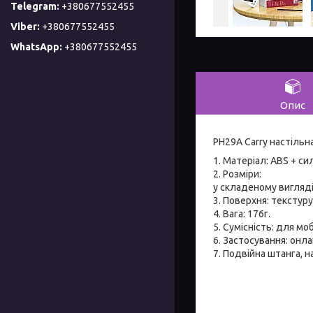
+380677552455
+380677552455
+380677552455
Опис
PH29A Carry настільн
1. Матеріал: ABS + сил
2. Розміри:
у складеному вигляді
3. Поверхня: текстур
4. Вага: 176г.
5. Сумісність: для мо
6. Застосування: онла
7. Подвійна штанга, 