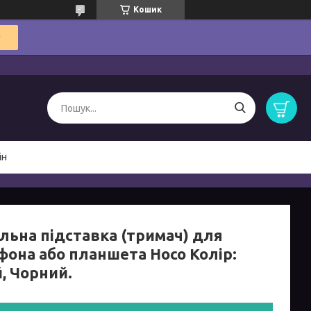
Кошик
ін
ільна підставка (тримач) для
фона або планшета Hoco Колір:
, Чорний.