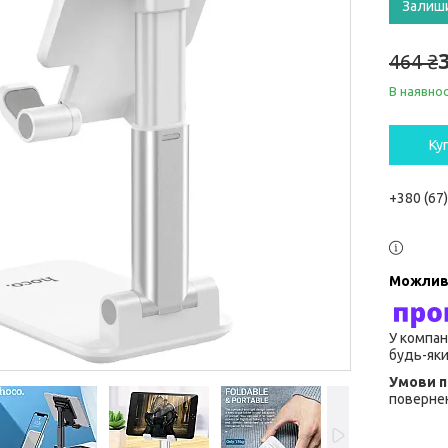
Залиш
464 ₴
В наявнос
Ку
+380 (67
У компан
будь-яки
повернен