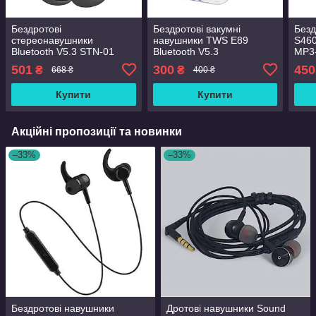
Бездротові
Бездротові вакумні
Безд
стереонавушники
навушники TWS E89
S460
Bluetooth V5.3 STN-01
Bluetooth V5.3
MP3-
501
300
450
₴
₴
668 ₴
400 ₴
Купити
Купити
Акційні пропозиції та новинки
–33%
–33%
Бездротові навушники
Дротові навушники Sound