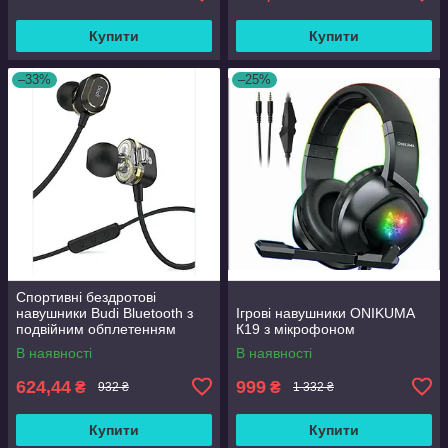
Купити
Купити
–33%
–25%
Спортивні бездротові
навушники Budi Bluetooth з
Ігрові навушники ONIKUMA
подвійним обплетенням
К19 з мікрофоном
В наявності
В наявності
624,44
999
₴
₴
932 ₴
1 332 ₴
Купити
Купити