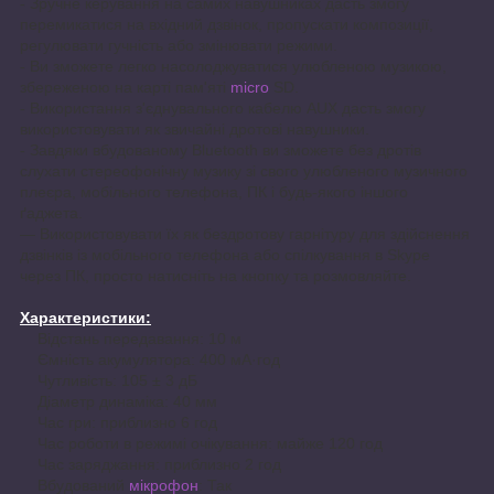
- Зручне керування на самих навушниках дасть змогу
перемикатися на вхідний дзвінок, пропускати композиції,
регулювати гучність або змінювати режими.
- Ви зможете легко насолоджуватися улюбленою музикою,
збереженою на карті пам'яті
micro
SD.
- Використання з'єднувального кабелю AUX дасть змогу
використовувати як звичайні дротові навушники.
- Завдяки вбудованому Bluetooth ви зможете без дротів
слухати стереофонічну музику зі свого улюбленого музичного
плеєра, мобільного телефона, ПК і будь-якого іншого
ґаджета.
— Використовувати їх як бездротову гарнітуру для здійснення
дзвінків із мобільного телефона або спілкування в Skype
через ПК, просто натисніть на кнопку та розмовляйте.
Характеристики:
Відстань передавання: 10 м
Ємність акумулятора: 400 мА·год
Чутливість: 105 ± 3 дБ
Діаметр динаміка: 40 мм
Час гри: приблизно 6 год
Час роботи в режимі очікування: майже 120 год
Час заряджання: приблизно 2 год
Вбудований
мікрофон
: Так