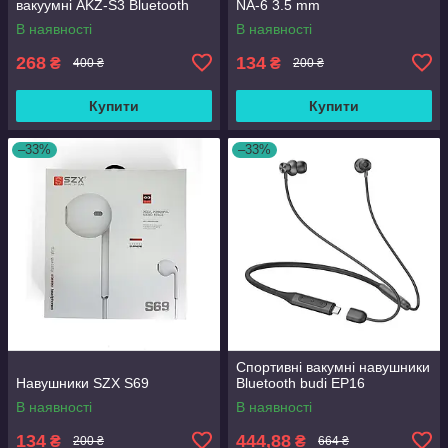
вакуумні AKZ-S3 Bluetooth
NA-6 3.5 mm
В наявності
В наявності
268
134
₴
₴
400 ₴
200 ₴
Купити
Купити
–33%
–33%
Спортивні вакумні навушники
Навушники SZX S69
Bluetooth budi EP16
В наявності
В наявності
134
444,88
₴
₴
200 ₴
664 ₴