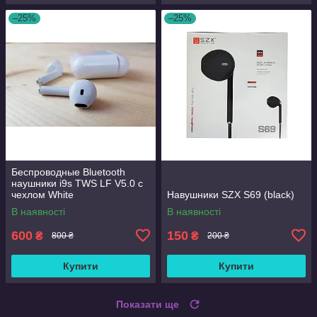
–25%
–25%
Беспроводные Bluetooth
наушники i9s TWS LF V5.0 с
чехлом White
Навушники SZX S69 (black)
В наявності
В наявності
600
150
₴
₴
800 ₴
200 ₴
Купити
Купити
Показати ще