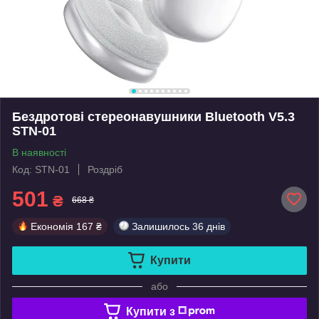
Бездротові стереонавушники Bluetooth V5.3
STN-01
В наявності
Код: STN-01
Роздріб
501
₴
668 ₴
Економія
167 ₴
Залишилось
36 днів
Купити
або
Купити з