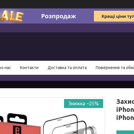
ро нас
Контакти
Доставка та оплата
Повернення та обм
Захи
–25%
iPho
iPho