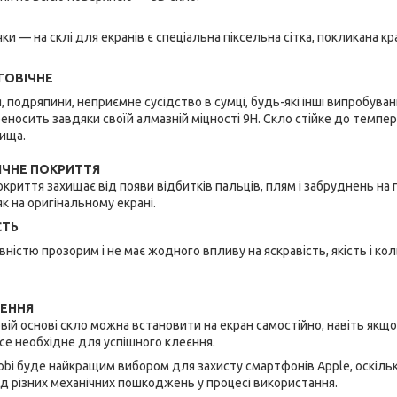
чки — на склі для екранів є спеціальна піксельна сітка, покликана 
ВГОВІЧНЕ
я, подряпини, неприємне сусідство в сумці, будь-які інші випробуван
реносить завдяки своїй алмазній міцності 9Н. Скло стійке до темпе
ища.
ІЧНЕ ПОКРИТТЯ
риття захищає від появи відбитків пальців, плям і забруднень на 
к на оригінальному екрані.
СТЬ
овністю прозорим і не має жодного впливу на яскравість, якість і 
ЕННЯ
овій основі скло можна встановити на екран самостійно, навіть якщ
е необхідне для успішного клеєння.
obi буде найкращим вибором для захисту смартфонів Apple, оскільк
ід різних механічних пошкоджень у процесі використання.