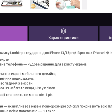
Характеристики
І
класу Lonbi протиударне для iPhone13/13pro/13pro max iPhone14/1
 екран
рана телефона — чудове рішення для захисту екрана.
япин на екрані мобільного девайса;
ханічних пошкоджень;
ас падіння з висоти.
ла H9 набагато вища, ніж у плівок.
ції становить не менш ніж 1 рік.
н — як випливає з назви, повнорозмірні 5D-склі покривають всю п
я не всією поверхнею — 5D скло.