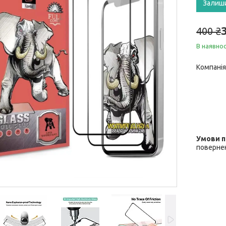
Залиш
400 ₴
В наявнос
Компанія
повернен