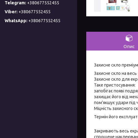
+380677552455
+380677552455
+380677552455
Опис
Захисне скло преміум
Захисне скло на весь
Захисне скло для ек
Таке пристосування:
запобігає появі подр
захищає його від ме
пом'якшує удари під ч
Міцність захисного ск
Термін його експлуата
Закривають весь екра
спрощене наклеюванн