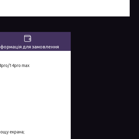
нформація для замовлення
4pro/14pro max
лощу екрана;