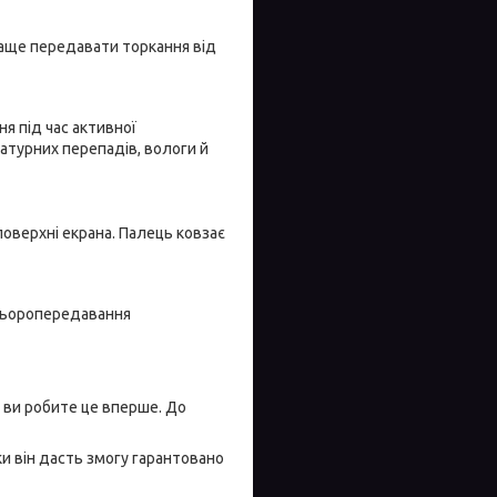
краще передавати торкання від
ня під час активної
ратурних перепадів, вологи й
поверхні екрана. Палець ковзає
кольоропередавання
о ви робите це вперше. До
и він дасть змогу гарантовано