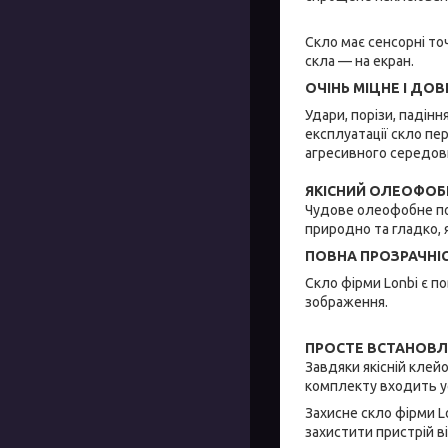
Скло має сенсорні то
скла — на екран.
ОЧІНЬ МІЦНЕ І ДО
Удари, порізи, падінн
експлуатації скло пе
агресивного середов
ЯКІСНИЙ ОЛЕОФОБ
Чудове олеофобне пок
природно та гладко, я
ПОВНА ПРОЗРАЧНІ
Скло фірми Lonbi є п
зображення.
ПРОСТЕ ВСТАНОВЛ
Завдяки якісній клей
комплекту входить ус
Захисне скло фірми L
захистити пристрій в