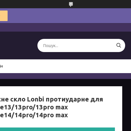
ін
сне скло Lonbi протиударне для
ne13/13pro/13pro max
ne14/14pro/14pro max