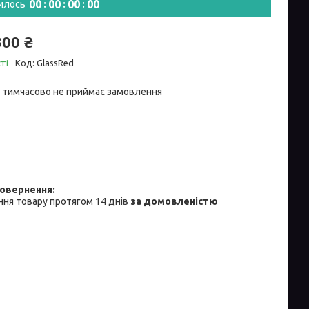
0
0
0
0
0
0
0
0
илось
300 ₴
ті
Код:
GlassRed
 тимчасово не приймає замовлення
ня товару протягом 14 днів
за домовленістю