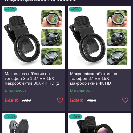
–25%
–25%
Макролінза об'єктив на
Макрослінза об'єктив на
телефон 2 в 1 37 мм 15X
телефон 37 мм 15X
макрооб'єктив 30X 4K HD (2
макрооб'єктив 4K HD
лінзи — макролінза 37 мм
В наявності
В наявності
15X)
549
549
₴
₴
732 ₴
732 ₴
–25%
–25%