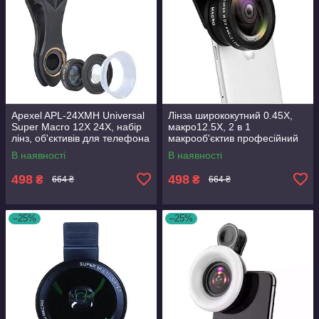
Apexel APL-24XMH Universal
Лінза ширококутний 0.45X,
Super Macro 12X 24X, набір
макро12.5X, 2 в 1
лінз, об'єктивів для телефона
макрооб'єктив професійний
HD об'єктив для камери
В наявності
В наявності
телефона
498
498
₴
₴
664 ₴
664 ₴
–25%
–25%