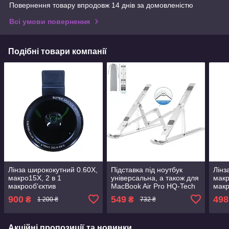
Повернення товару впродовж 14 днів за домовленістю
Всі умови повернення
Подібні товари компанії
Лінза ширококутний 0.60X,
Підставка під ноутбук
Лінз
макро15X, 2 в 1
універсальна, а також для
макр
макрооб'єктив
MacBook Air Pro HQ-Tech
макр
професійний 4K HD
HQ-CP-AIR, алюміній,
проф
900
549
498
₴
₴
1 200 ₴
732 ₴
об'єктив для камери
складна, Bag
для 
телефона
Акційні пропозиції та новинки