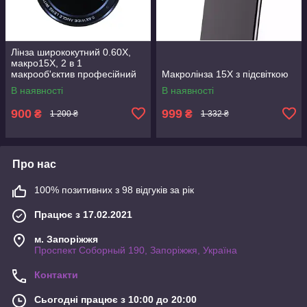
Лінза ширококутний 0.60X,
макро15X, 2 в 1
макрооб'єктив професійний
Макролінза 15X з підсвіткою
4K HD об'єктив для камери
В наявності
В наявності
телефона
900
999
₴
₴
1 200 ₴
1 332 ₴
Про нас
100% позитивних з 98 відгуків за рік
Працює з 17.02.2021
м. Запоріжжя
Проспект Соборный 190, Запоріжжя, Україна
Контакти
Сьогодні працює з 10:00 до 20:00