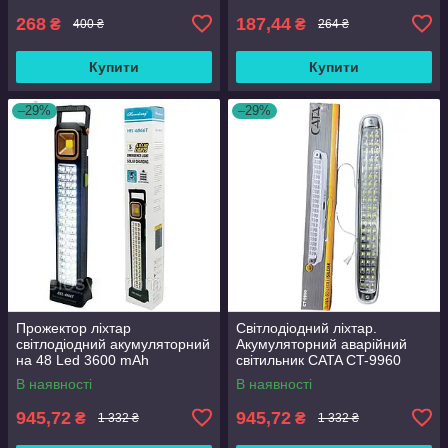
268
187,44
₴
₴
400 ₴
264 ₴
Купити
Купити
–29%
–29%
Прожектор ліхтар
Світлодіодний ліхтар.
світлодіодний акумуляторний
Акумуляторний аварійний
на 48 Led 3600 mAh
світильник CATA CT-9960
акумуляторний світильник
В наявності
В наявності
Чорний.
945,72
945,72
₴
₴
1 332 ₴
1 332 ₴