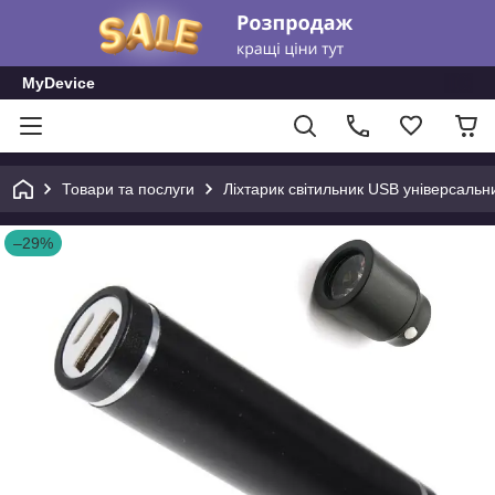
MyDevice
Товари та послуги
Ліхтарик світильник USB універсальн
–29%