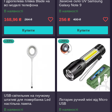
Гідрогелева плівка Blade на
Захисне скло UV Samsung
всі моделі телефона
Galaxy Note 9
В наявності
В наявності
168,96
256
₴
₴
264 ₴
400 ₴
Купити
Купити
–33%
–29%
USB-світильник на гнучкому
штативі для повербанка Led
Ліхтарик ручний міні від Micro
настільна лампа.
USB
В наявності
В наявності