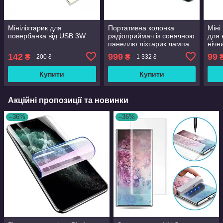
Мініліхтарик для
Портативна колонка
Міні
повербанка від USB 3W
радіоприймач із сонячною
для 
панеллю ліхтарик лампа
нічн
NNS Solar charge NS-
ЮСБ 
142
999
99
₴
₴
200 ₴
1 332 ₴
2730LS
ліхт
Купити
Купити
Акційні пропозиції та новинки
–36%
–36%