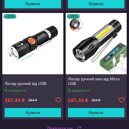
Купити
Купити
–29%
–29%
Ліхтар ручний міні від Micro
Ліхтар ручний від USB
USB
В наявності
В наявності
187,44
187,44
₴
₴
264 ₴
264 ₴
Купити
Купити
Показати ще