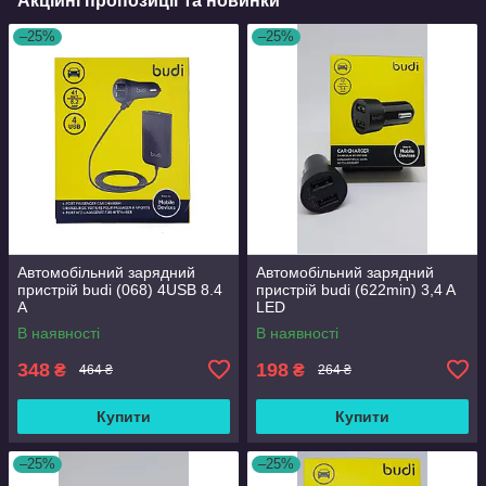
Акційні пропозиції та новинки
–25%
–25%
Автомобільний зарядний
Автомобільний зарядний
пристрій budi (068) 4USB 8.4
пристрій budi (622min) 3,4 A
A
LED
В наявності
В наявності
348
198
₴
₴
464 ₴
264 ₴
Купити
Купити
–25%
–25%