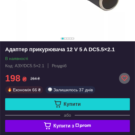
Адаптер прикурювача 12 V 5 A DC5.5×2.1
В наявності
Код: АЗУ/DC5.5×2.1
Роздріб
198
₴
264 ₴
Економія
66 ₴
Залишилось
37 днів
Купити
або
Купити з