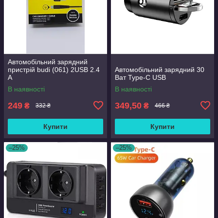
Автомобільний зарядний
пристрій budi (061) 2USB 2.4
Автомобільний зарядний 30
A
Ват Type-C USB
В наявності
В наявності
249
349,50
₴
₴
332 ₴
466 ₴
Купити
Купити
–25%
–25%