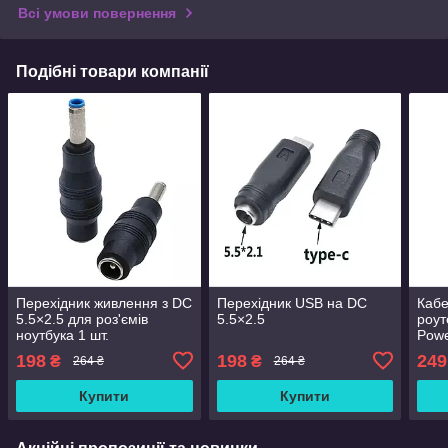
Всі умови повернення
Подібні товари компанії
Перехідник живлення з DC
Перехідник USB на DC
Кабе
5.5×2.5 для роз'ємів
5.5×2.5
роут
ноутбука 1 шт.
Powe
USB
198
198
249
₴
₴
264 ₴
264 ₴
Купити
Купити