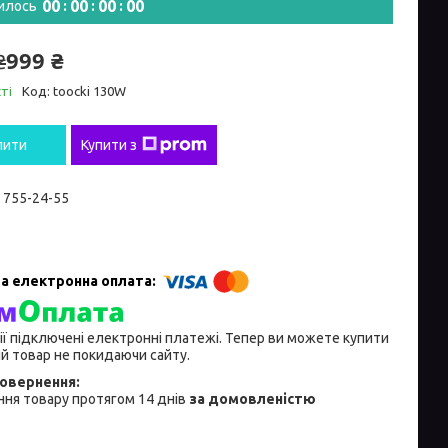
0
0
0
0
0
0
0
0
илось
999 ₴
₴
ті
Код:
toocki 130W
пити
Купити з
) 755-24-55
ії підключені електронні платежі. Тепер ви можете купити
й товар не покидаючи сайту.
ня товару протягом 14 днів
за домовленістю