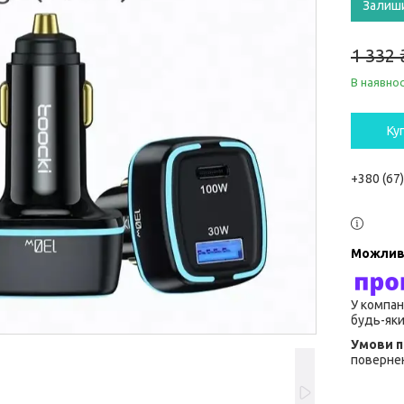
Залиш
1 332 
В наявнос
Ку
+380 (67
У компан
будь-яки
повернен