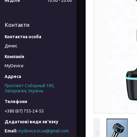
10:00
20:00
НЕДІЛЯ
Контакти
Денис
MyDevice
Проспект Соборный 190,
Запоріжжя, Україна
+380 (67) 755-24-55
mydevice.in.ua@gmail.com