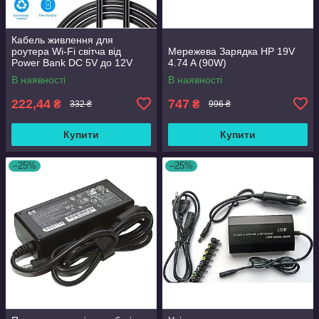
Кабель живлення для
роутера Wi-Fi світча від
Мережева Зарядка HP 19V
Power Bank DC 5V до 12V
4.74 A (90W)
USB DC 5.5×2.5mm
В наявності
В наявності
222,44
747
₴
₴
332 ₴
996 ₴
Купити
Купити
–25%
–25%