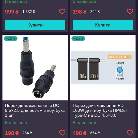
В наявності
В наявності
999
198
₴
₴
1 332 ₴
264 ₴
Купити
Купити
–25%
–25%
Перехідник живлення з DC
Перехідник живлення PD
5.5×2.5 для роз'ємів ноутбука
100W для ноутбука HP/Dell
1 шт.
Type-C на DC 4.5×3.0
В наявності
В наявності
198
498
₴
₴
264 ₴
664 ₴