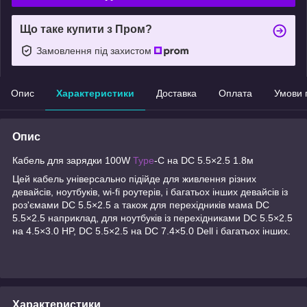
Що таке купити з Пром?
Замовлення під захистом
Опис
Характеристики
Доставка
Оплата
Умови 
Опис
Кабель для зарядки 100W
Type
-C на DC 5.5×2.5 1.8м
Цей кабель універсально підійде для живлення різних
девайсів, ноутбуків, wi-fi роутерів, і багатьох інших девайсів із
роз'ємами DC 5.5×2.5 а також для перехідників мама DC
5.5×2.5 наприклад, для ноутбуків із перехідниками DC 5.5×2.5
на 4.5×3.0 HP, DC 5.5×2.5 на DC 7.4×5.0 Dell і багатьох інших.
Характеристики