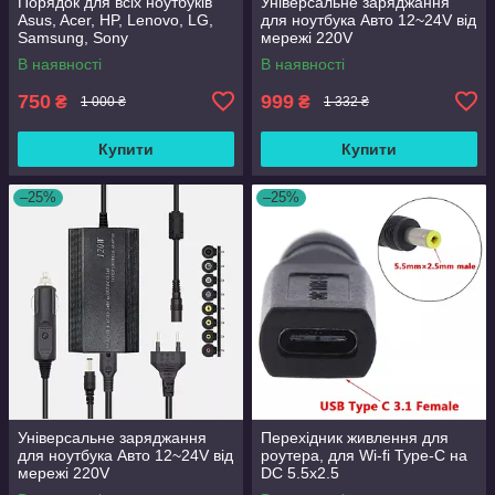
Порядок для всіх ноутбуків
Універсальне заряджання
Asus, Acer, HP, Lenovo, LG,
для ноутбука Авто 12~24V від
Samsung, Sony
мережі 220V
В наявності
В наявності
750
999
₴
₴
1 000 ₴
1 332 ₴
Купити
Купити
–25%
–25%
Універсальне заряджання
Перехідник живлення для
для ноутбука Авто 12~24V від
роутера, для Wi-fi Type-C на
мережі 220V
DC 5.5х2.5