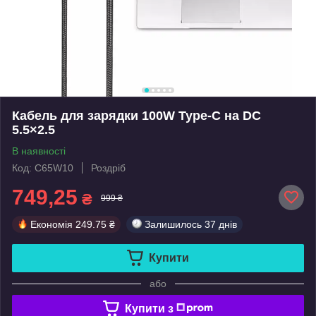
Кабель для зарядки 100W Type-C на DC
5.5×2.5
В наявності
Код: C65W10
Роздріб
749,25
₴
999 ₴
Економія
249.75 ₴
Залишилось
37 днів
Купити
або
Купити з