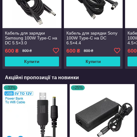
Кабель для зарядки
Кабель для зарядки Sony
Кабе
Samsung 100W Type-C на
100W Type-C на DC
100
DC 5.5×3.0
6.5×4.4
4.5×
600
600
600
₴
₴
800 ₴
800 ₴
Купити
Купити
Акційні пропозиції та новинки
–33%
–25%