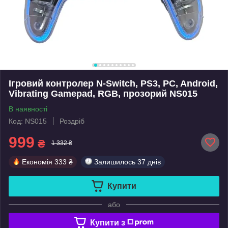
Ігровий контролер N-Switch, PS3, PC, Android,
Vibrating Gamepad, RGB, прозорий NS015
В наявності
Код: NS015
Роздріб
999
₴
1 332 ₴
Економія
333 ₴
Залишилось
37 днів
Купити
або
Купити з