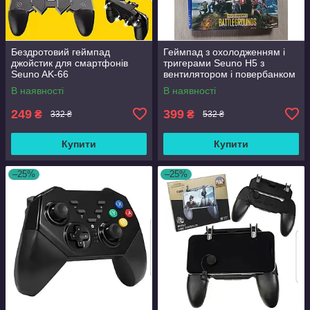
Бездротовий геймпад
Геймпад з охолодженням і
джойстик для смартфонів
тригерами Seuno H5 з
Seuno AK-66
вентилятором і повербанком
2000mAh для Pubg
В наявності
В наявності
249
399
₴
₴
332 ₴
532 ₴
Купити
Купити
–25%
–25%