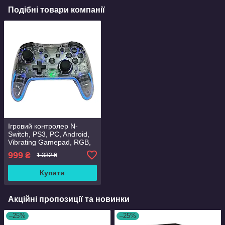
Подібні товари компанії
Ігровий контролер N-
Switch, PS3, PC, Android,
Vibrating Gamepad, RGB,
прозорий NS015
999
₴
1 332 ₴
Купити
Акційні пропозиції та новинки
–25%
–25%