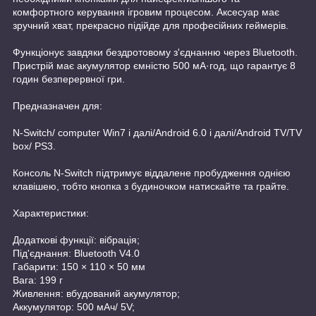
комфортного керування ігровим процесом. Аксесуар має
зручний хват, прекрасно підійде для професійних геймерів.
Функціонує завдяки бездротовому з'єднанню через Bluetooth.
Пристрій має акумулятор ємністю 500 мА·год, що гарантує 8
годин безперервної гри.
Предназначен для:
N-Switch/ computer Win7 і далі/Android 6.0 і далі/Android TV/TV
box/ PS3.
Консоль N-Switch підтримує віддалене пробудження однією
клавішею, тобто кнопка з будиночком натискайте та грайте.
Характеристики:
Додаткові функції: вібрація;
Під'єднання: Bluetooth V4.0
Габарити: 150 × 110 × 50 мм
Вага: 199 г
Живлення: вбудований акумулятор;
Аккумулятор: 500 мАч/ 5V;