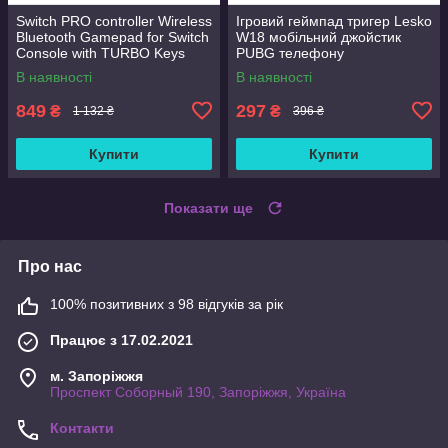
Switch PRO controller Wireless
Ігровий геймпад тригер Lesko
Bluetooth Gamepad for Switch
W18 мобільний джойстик
Console with TURBO Keys
PUBG телефону
Grinding and PC/Android
В наявності
В наявності
849
297
₴
₴
1 132 ₴
396 ₴
Купити
Купити
Показати ще
Про нас
100% позитивних з 98 відгуків за рік
Працює з 17.02.2021
м. Запоріжжя
Проспект Соборный 190, Запоріжжя, Україна
Контакти