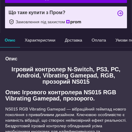
Що таке купити з Пром?
Замовлення під захистом
Опис
Характеристики
Доставка
Оплата
Умови п
Опис
Ігровий контролер N-Switch, PS3, PC,
Android, Vibrating Gamepad, RGB,
прозорий NS015
Опис Ігрового контролера NS015 RGB
Vibrating Gamepad, прозорого.
NS015 RGB Vibrating Gamepad — вібраційний геймпад нового
покоління з привабливим дизайном. Ключовою особливістю є
наявність вібрації, що створює неймовірний ефект реальності.
Бездротовий ігровий контролер обладнаний усіма
необхідними кнопками для найефективнішого та