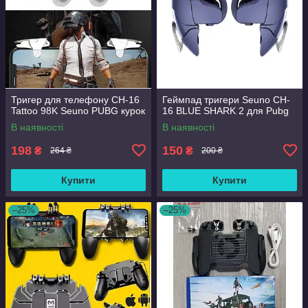
Тригер для телефону CH-16
Геймпад тригери Seuno CH-
Tattoo 98K Seuno PUBG курок
16 BLUE SHARK 2 для Pubg
В наявності
В наявності
198
150
₴
₴
264 ₴
200 ₴
Купити
Купити
–25%
–25%