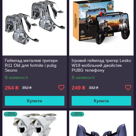
Геймпад металеві тригери
Ігровий геймпад тригер Lesko
R11 Old для fortnite і pubg
W18 мобільний джойстик
Seuno
PUBG телефону
В наявності
В наявності
264
249
₴
₴
352 ₴
332 ₴
Купити
Купити
–25%
–25%