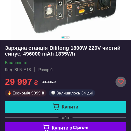
Зарядна станція Bilitong 1800W 220V чистий
синус, 496000 mAh 1835Wh
В наявності
Код: BLN-A18
Роздріб
29 997
₴
39 996 ₴
Економія
9999 ₴
Залишилось
34 дні
Купити
або
Купити з