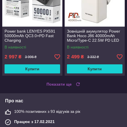
Power bank LENYES PX591
Зовнішній акумулятор Power
50000mAh QC3.0+PD Fast
Bank Hoco J86 40000mAh
Charging
Micro/Type-C 22.5W PD LED
В наявності
В наявності
2 997
2 499
₴
₴
3 996 ₴
3 332 ₴
Купити
Купити
Показати ще
Про нас
100% позитивних з 93 відгуків за рік
Працює з 17.02.2021