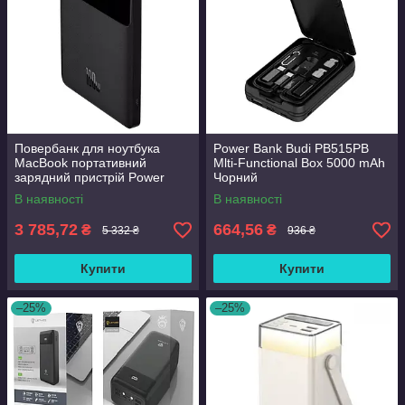
Повербанк для ноутбука
Power Bank Budi PB515PB
MacBook портативний
Mlti-Functional Box 5000 mAh
зарядний пристрій Power
Чорний
bank Baseus Fast Charging
В наявності
В наявності
20000mAh 100 W
3 785,72
664,56
₴
₴
5 332 ₴
936 ₴
Купити
Купити
–25%
–25%