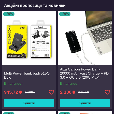
Акційні пропозиції та новинки
–29%
–29%
Alza Carbon Power Bank
Multi Power bank budi 515Q
20000 mAh Fast Charge + PD
BLK
3.0 + QC 3.0 (20W Max)
Premium.
В наявності
В наявності
945,72
2 130
₴
₴
1 332 ₴
3 000 ₴
Купити
Купити