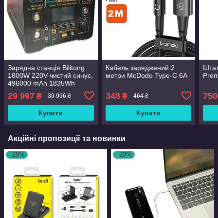
Зарядна станція Bilitong
Кабель заряджений 2
Шта
1800W 220V чистий синус,
метри McDodo Type-C 6A
Pre
496000 mAh 1835Wh
29 997
348
750
₴
₴
39 996 ₴
464 ₴
Купити
Купити
Акційні пропозиції та новинки
–29%
–29%