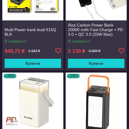
Alza Carbon Power Bank
Multi Power bank budi 515Q
20000 mAh Fast Charge + PD
BLK
3.0 + QC 3.0 (20W Max)
Premium.
В наявності
В наявності
945,72
2 130
₴
₴
1 332 ₴
3 000 ₴
Купити
Купити
–29%
–29%