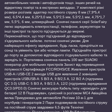
автомобільних човнів і автофургонів тощо. інших речей на
відкритому повітрі та в екстрених випадках. У комплекті різні
розміри роз'ємів: адаптер постійного струму 8 мм (7,9*5,4
мм), 6,5*4,4 мм, 6,25*3,0 мм, 5,5*2,5 мм, 5,5*2,1 мм, 4,75*1,7
мм, 5,5*1, 6 мм, штекерційний. Сонячні панелі серії SolarFairy
легко заряджають електростанції, телефони, акумулятори та
інші пристрої та просто під'єднуються до мережі.
Переконайтеся, що порт під'єднаний до відповідного
з'єднувального кабелю. поточні сонячні умови. Для
найкращого ефекту заряджання, будь ласка, приціліться на
сонці та увімкніть три або чотири лампи. Під'єднайте пристрої
до порту за допомогою відповідного з'єднувального кабелю та
зарядіть їх. Портативна сонячна панель 100 ват SUAOKI
генератор для мобільних пристроїв Захист від перевищення
потужності Сертифікація FCC/ROHS/CE Живлення пристроїв
USB-A і USB-CE 2 виходи USB для живлення 2 зовнішніх
пристроїв USBUSB-A: 5 В/3 А, 9 В/2,5 А, 12 В/2 А (підтримка
QC 3.0) USB-C: 5 В/3 А, 9 В/2,5 А, 12/2 (підтримка заряджання
QC3.0/PD3.0) Сонячні аксесуари Кабель типу «крокодил» для
батареї 12 В Подовжувач, сумісний із роз'ємом MC4 Авіаційна
вилка Прикурювач для автомобіля Роз'єми 10-в-1 для
ноутбуків і генераторів 2 Пари подовжувачів постійного струму
на постійний струм завдовжки 6,5 футів Технічні
характеристики: Пікова потужність: 100 Вт Ефективність