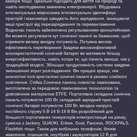
камери тощо. Ідеально підходить для життя на природі та
навіть несподіваних вимкнень електроенергії. Вбудована
інтелектуальна мікросхема інтелектуально ідентифікує
пристрій і максимізує швидкість його заряджання, захищаючи
ваші пристрої від перезаряджання та перевантаження.
Водночас панель забезпечена регульованими кронштейнами.
Ви можете регулювати кут сонячної панелі за бажанням, щоб
отримати велику вихідну потужність. Потужна висока
ефективність перетворення Завдяки високоефективній
монокристалтичній сонячній батареї ви матимете більшу
енергоефективність, навіть попри те, що панель менша, ніж у
традиційній моделі. Збільшує продуктивність системи завдяки
зменшенню втрат розгладження. Він працює краще, ніж
аналогічні полі кристалічні сонячні панелі в умовах слабкого
освітлення. Стійка Сонячна панель повністю ламінована,
виготовлена за передовою ламінованою технологією та
довговічним матеріалом ETFE. Портативна складана сонячна
панель потужністю 100 Вт, складаний зарядний пристрій
сонячної батареї потужністю 100 Вт, вихідна напруга
постійного струму 5 В·14 В·19 В Він розроблений для
більшості портативних генераторів електростанцій на ринку,
сумісна з Jackery, SUAOKI, Enkee, Goal, Paxcess, ROCKPALS,
Flashfish тощо. Також для мобільних телефонів, блоків
живлення, планшетів, ноутбуків і акумуляторів 12 В для