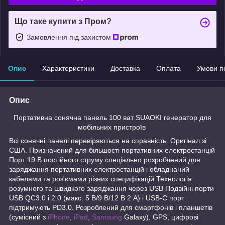
Що таке купити з Пром?
Замовлення під захистом
Опис
Характеристики
Доставка
Оплата
Умови п
Опис
Портативна сонячна панель 100 ват SUAOKI генератор для
мобільних пристроїв
Всі сонячні панелі перевіряються на справність. Оригінал зі
США. Призначений для більшості портативних електростанцій
Порт 19 В постійного струму спеціально розроблений для
заряджання портативних електростанцій і обладнаний
кабелями та роз'ємами різних специфікацій Технологія
розумного та швидкого заряджання через USB Подвійні порти
USB QC3.0 і 2.0 (макс. 5 В/9 В/12 В 2 А) і USB-C порт
підтримують PD3.0. Розроблений для смартфонів і планшетів
(сумісний з
iPhone
,
iPad
,
Samsung
Galaxy), GPS, цифрові