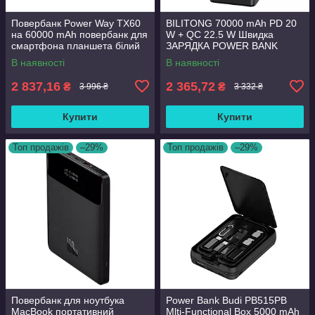
Повербанк Power Way TX60
BILITONG 70000 mAh PD 20
на 60000 mAh повербанк для
W + QC 22.5 W Швидка
смартфона планшета білий
ЗАРЯДКА POWER BANK
СВІТОДИОДНИЙ
В наявності
В наявності
ПІДСВІТКИЙ
2 837,16
2 365,72
₴
₴
3 996 ₴
3 332 ₴
Купити
Купити
Топ продажів
–29%
Топ продажів
–29%
Повербанк для ноутбука
Power Bank Budi PB515PB
MacBook портативний
Mlti-Functional Box 5000 mAh