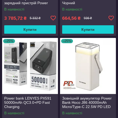
зарядний пристрій Power
Чорний
bank Baseus Fast Charging
В наявності
В наявності
20000mAh 100 W
3 785,72
664,56
₴
₴
5 332 ₴
936 ₴
Купити
Купити
–25%
–25%
Power bank LENYES PX591
Зовнішній акумулятор Power
50000mAh QC3.0+PD Fast
Bank Hoco J86 40000mAh
Charging
Micro/Type-C 22.5W PD LED
В наявності
В наявності