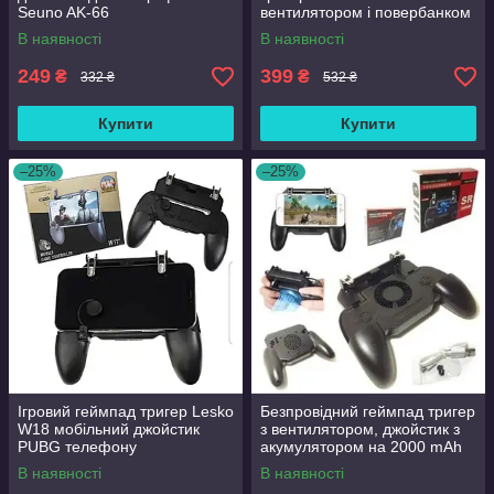
Seuno AK-66
вентилятором і повербанком
2000mAh для Pubg
В наявності
В наявності
249
399
₴
₴
332 ₴
532 ₴
Купити
Купити
–25%
–25%
Ігровий геймпад тригер Lesko
Безпровідний геймпад тригер
W18 мобільний джойстик
з вентилятором, джойстик з
PUBG телефону
акумулятором на 2000 mAh
SP+ для смартфонів PUBG
В наявності
В наявності