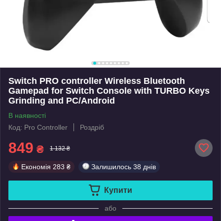
Switch PRO controller Wireless Bluetooth
Gamepad for Switch Console with TURBO Keys
Grinding and PC/Android
В наявності
Код: Pro Controller
Роздріб
849
₴
1 132 ₴
Економія
283 ₴
Залишилось
38 днів
Купити
або