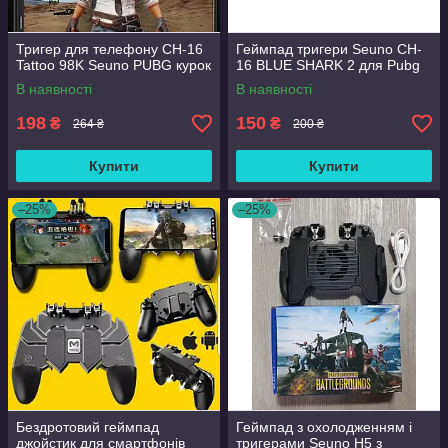
Тригер для телефону CH-16
Геймпад тригери Seuno CH-
Tattoo 98K Seuno PUBG курок
16 BLUE SHARK 2 для Pubg
В наявності
В наявності
198
150
₴
₴
264 ₴
200 ₴
Купити
Купити
–25%
–25%
Бездротовий геймпад
Геймпад з охолодженням і
джойстик для смартфонів
тригерами Seuno H5 з