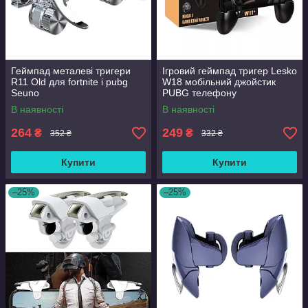
Геймпад металеві тригери
Ігровий геймпад тригер Lesko
R11 Old для fortnite і pubg
W18 мобільний джойстик
Seuno
PUBG телефону
В наявності
В наявності
264
249
₴
₴
352 ₴
332 ₴
Купити
Купити
–25%
–25%