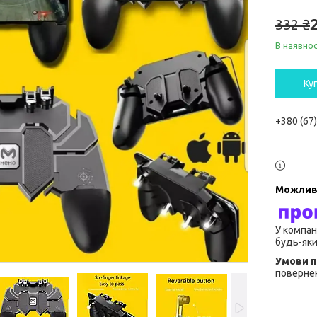
332 ₴
В наявнос
Ку
+380 (67
У компан
будь-яки
повернен