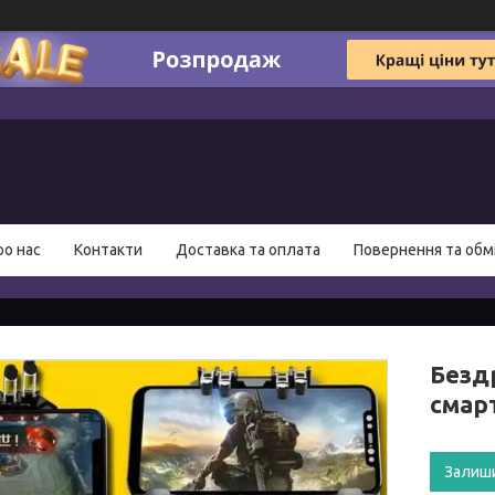
ро нас
Контакти
Доставка та оплата
Повернення та обм
Безд
смар
Залиш