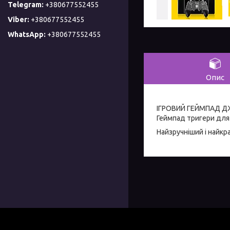
+380677552455
+380677552455
+380677552455
Опис
ІГРОВИЙ ГЕЙМПАД Д
Геймпад тригери для 
Найзручніший і найкр