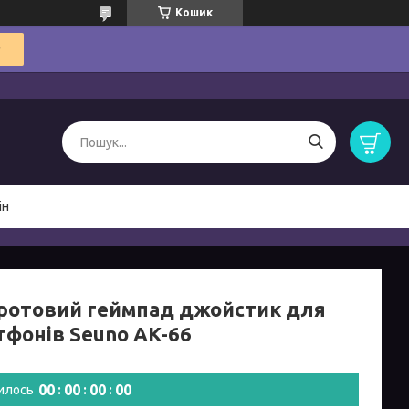
Кошик
ін
ротовий геймпад джойстик для
тфонів Seuno AK-66
0
0
0
0
0
0
0
0
илось