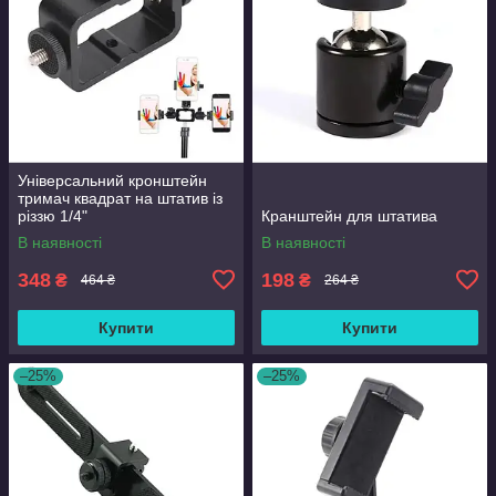
Універсальний кронштейн
тримач квадрат на штатив із
різзю 1/4"
Кранштейн для штатива
В наявності
В наявності
348
198
₴
₴
464 ₴
264 ₴
Купити
Купити
–25%
–25%