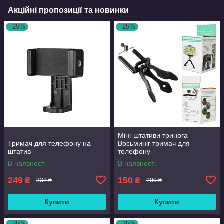
Акційні пропозиції та новинки
–25%
–25%
Міні-штативи тринога
Тримач для телефону на
Восьминіг тримач для
штатив
телефону
В наявності
В наявності
249
150
₴
₴
332 ₴
200 ₴
Купити
Купити
–25%
–25%