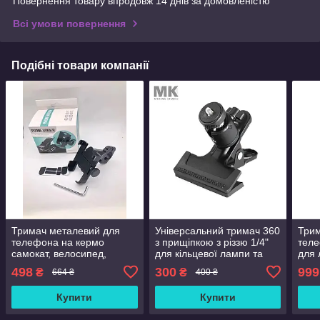
Повернення товару впродовж 14 днів за домовленістю
Всі умови повернення
Подібні товари компанії
Тримач металевий для
Універсальний тримач 360
Три
телефона на кермо
з прищіпкою з різзю 1/4"
теле
самокат, велосипед,
для кільцевої лампи та
для 
мотоцикл.Кольор: чорний.
тримача телефона.
498
300
999
₴
₴
664 ₴
400 ₴
Купити
Купити