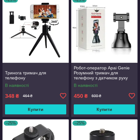
Робот-оператор Apai Genie
Тринога тримач для
Розумний тримач для
телефону
телефону з датчиком руху
360 градусів Оригінал
В наявності
В наявності
348
450
₴
₴
464 ₴
600 ₴
Купити
Купити
–25%
–25%