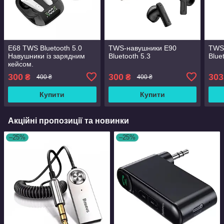
E68 TWS Bluetooth 5.0
TWS-навушники E90
TWS
Навушники із зарядним
Bluetooth 5.3
Blue
кейсом.
300
300
303
₴
₴
400 ₴
400 ₴
Купити
Купити
Акційні пропозиції та новинки
–25%
–25%