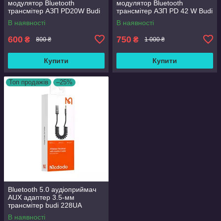
модулятор Bluetooth
модулятор Bluetooth
трансмітер АЗП PD20W Budi
трансмітер АЗП PD 42 W Budi
CCT05B
CCT19B
В наявності
В наявності
600
750
₴
₴
800 ₴
1 000 ₴
Купити
Купити
Топ продажів
–25%
Bluetooth 5.0 аудіоприймач
AUX адаптер 3.5-мм
трансмітер budi 228UA
В наявності