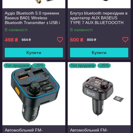
Аудіо Bluetooth 5.0 приемнк
Блутуз bluetooth перехідник в
Baseus BA01 Wireless
адаптатор AUX BASEUS
Bluetooth Transmitter з USB і
TYPE 7 AUX BLUETOOOTH
3.5 мм AUX разьемами
HANDS-FREE CAR KIT
В наявності
В наявності
498
600
₴
₴
664 ₴
800 ₴
Купити
Купити
Топ продажів
–25%
Топ продажів
–25%
Автомобільний FM-
Автомобільний FM-