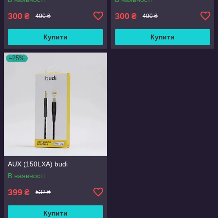
300
300
₴
₴
400 ₴
400 ₴
Купити
Купити
–25%
AUX (150LXA) budi
В наявності
399
₴
532 ₴
Купити