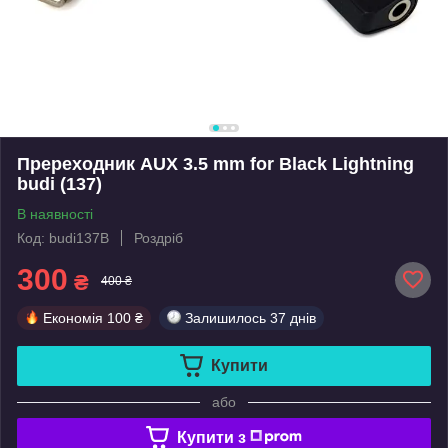
Пререходник AUX 3.5 mm for Black Lightning
budi (137)
В наявності
Код: budi137B
Роздріб
300
₴
400 ₴
Економія
100 ₴
Залишилось
37 днів
Купити
або
Купити з