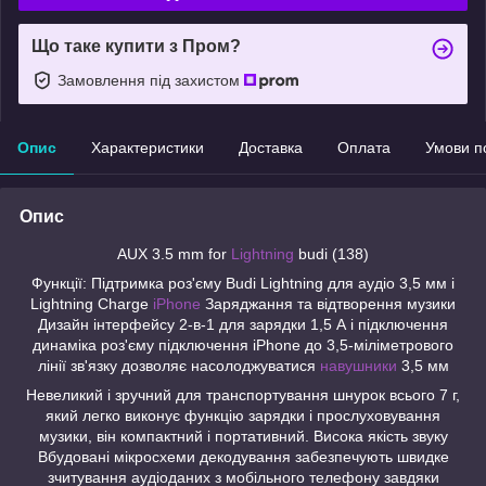
Що таке купити з Пром?
Замовлення під захистом
Опис
Характеристики
Доставка
Оплата
Умови п
Опис
AUX 3.5 mm for
Lightning
budi (138)
Функції: Підтримка роз'єму Budi Lightning для аудіо 3,5 мм і
Lightning Charge
iPhone
Заряджання та відтворення музики
Дизайн інтерфейсу 2-в-1 для зарядки 1,5 А і підключення
динаміка роз'єму підключення iPhone до 3,5-міліметрового
лінії зв'язку дозволяє насолоджуватися
навушники
3,5 мм
Невеликий і зручний для транспортування шнурок всього 7 г,
який легко виконує функцію зарядки і прослуховування
музики, він компактний і портативний. Висока якість звуку
Вбудовані мікросхеми декодування забезпечують швидке
зчитування аудіоданих з мобільного телефону завдяки