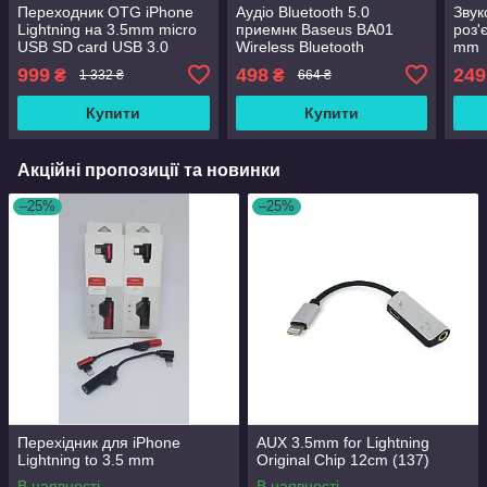
Переходник OTG iPhone
Аудіо Bluetooth 5.0
Звук
Lightning на 3.5mm micro
приемнк Baseus BA01
роз'
USB SD card USB 3.0
Wireless Bluetooth
mm
Transmitter з USB і 3.5 мм
999
498
249
₴
₴
1 332 ₴
664 ₴
AUX разьемами
Купити
Купити
Акційні пропозиції та новинки
–25%
–25%
Перехідник для iPhone
AUX 3.5mm for Lightning
Lightning to 3.5 mm
Original Chip 12cm (137)
В наявності
В наявності