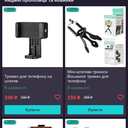
Акційні пропозиції та новинки
–25%
–25%
Міні-штативи тринога
Тримач для телефону на
Восьминіг тримач для
штатив
телефону
В наявності
В наявності
249
150
₴
₴
332 ₴
200 ₴
Купити
Купити
–25%
–25%