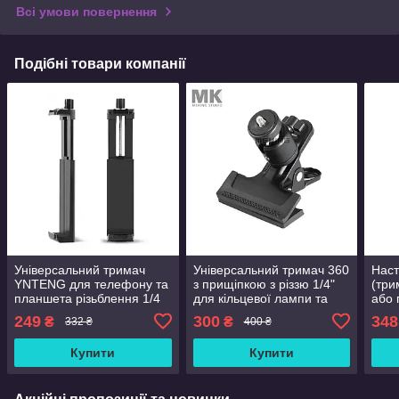
Всі умови повернення
Подібні товари компанії
Універсальний тримач
Універсальний тримач 360
Наст
YNTENG для телефону та
з прищіпкою з різзю 1/4"
(три
планшета різьблення 1/4
для кільцевої лампи та
або 
тримача телефона.
Біли
249
300
348
₴
₴
332 ₴
400 ₴
Купити
Купити