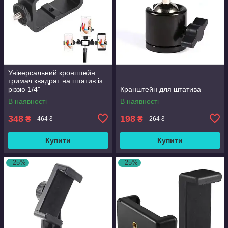
Універсальний кронштейн
тримач квадрат на штатив із
різзю 1/4"
Кранштейн для штатива
В наявності
В наявності
348
198
₴
₴
464 ₴
264 ₴
Купити
Купити
–25%
–25%