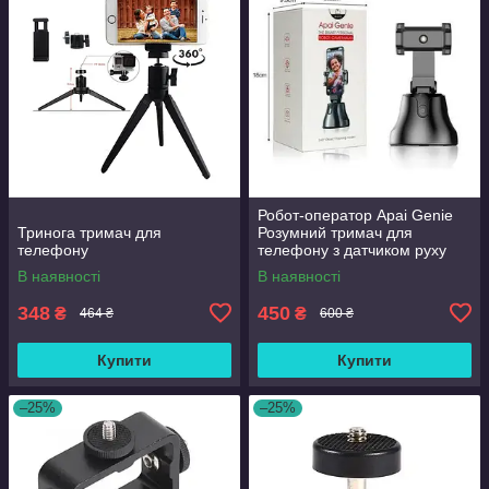
Робот-оператор Apai Genie
Тринога тримач для
Розумний тримач для
телефону
телефону з датчиком руху
360 градусів Оригінал
В наявності
В наявності
348
450
₴
₴
464 ₴
600 ₴
Купити
Купити
–25%
–25%