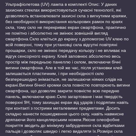
Ультрафіолетова (UV) лампа в комплекті Опис: У даних
захисних стеклах використовуються сучасні технології, які
дозволяють встановлювати захисні скла з вигнутими краями,
без необхідності використання кольорових рамок по краях
скла, тому скло не перекриває екран смартфона, практично
не помітно і абсолютно не змінює зовнішній вигляд
смартфона.Скло клеїться до екрану з допомогою UV клею по
всій поверхні, тому при установці скла відсутні повітряні
прошарки, скло не змінює передачу кольору і не впливає на
відгук сенсорного екрану. Клей заповнює абсолютно весь
простір між передньою панеллю і склом, включаючи бічні
вигини смартфона. Але в той же час, після установки клей
залишається пластичним, і при необхідності скло
безперешкодно знімається, не залишаючи ніяких слідів на
екрані.Вигини бічної кромки скла повністю повторюють вигини
смартфона, що дозволяє закрити повністю всю передню
панель, включаючи краю.Скло загартоване і має твердість
поверхні 9Н, тому захищає екран від ударів і подряпин навіть
при контакті з гострими металевими предметами. Досить
складно нанести пошкодження цього склу, навіть навмисне
дряпаючи його канцелярським ножем.Якісне олеофобне
покриття зводить до мінімуму забруднення скла відбитками
пальців і дозволяє швидко і легко видаляти їх.Розміри скла