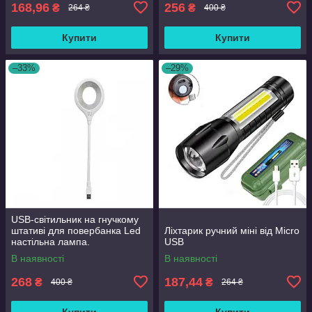
168,96
256
₴
₴
264 ₴
400 ₴
Купити
Купити
–33%
–29%
USB-світильник на гнучкому
штативі для повербанка Led
Ліхтарик ручний міні від Micro
настільна лампа.
USB
В наявності
В наявності
268
187,44
₴
₴
400 ₴
264 ₴
Купити
Купити