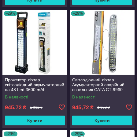
–29%
–29%
Прожектор ліхтар
Світлодіодний ліхтар.
світлодіодний акумуляторний
Акумуляторний аварійний
на 48 Led 3600 mAh
світильник CATA CT-9960
акумуляторний світильник
В наявності
В наявності
Чорний.
945,72
945,72
₴
₴
1 332 ₴
1 332 ₴
Купити
Купити
–29%
–29%