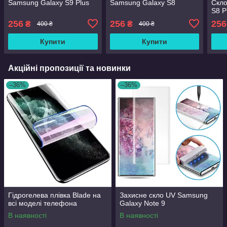
Samsung Galaxy S9 Plus
Samsung Galaxy S8
Скло
S8 P
256
256
256
₴
₴
400 ₴
400 ₴
Купити
Купити
Акційні пропозиції та новинки
–36%
–36%
Гідрогелева плівка Blade на
Захисне скло UV Samsung
всі моделі телефона
Galaxy Note 9
В наявності
В наявності