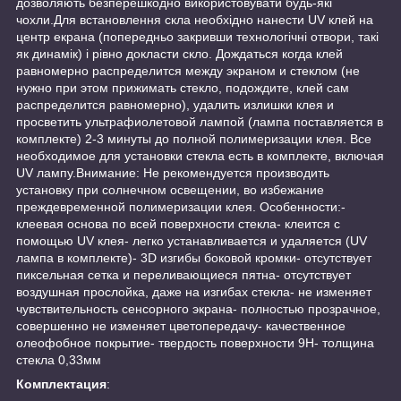
дозволяють безперешкодно використовувати будь-які
чохли.Для встановлення скла необхідно нанести UV клей на
центр екрана (попередньо закривши технологічні отвори, такі
як динамік) і рівно докласти скло. Дождаться когда клей
равномерно распределится между экраном и стеклом (не
нужно при этом прижимать стекло, подождите, клей сам
распределится равномерно), удалить излишки клея и
просветить ультрафиолетовой лампой (лампа поставляется в
комплекте) 2-3 минуты до полной полимеризации клея. Все
необходимое для установки стекла есть в комплекте, включая
UV лампу.Внимание: Не рекомендуется производить
установку при солнечном освещении, во избежание
преждевременной полимеризации клея. Особенности:-
клеевая основа по всей поверхности стекла- клеится с
помощью UV клея- легко устанавливается и удаляется (UV
лампа в комплекте)- 3D изгибы боковой кромки- отсутствует
пиксельная сетка и переливающиеся пятна- отсутствует
воздушная прослойка, даже на изгибах стекла- не изменяет
чувствительность сенсорного экрана- полностью прозрачное,
совершенно не изменяет цветопередачу- качественное
олеофобное покрытие- твердость поверхности 9H- толщина
стекла 0,33мм
Комплектация
: