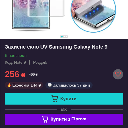
Захисне скло UV Samsung Galaxy Note 9
В наявності
Код: Note 9
Роздріб
256
₴
400 ₴
Економія
144 ₴
Залишилось
37 днів
Купити
або
Купити з