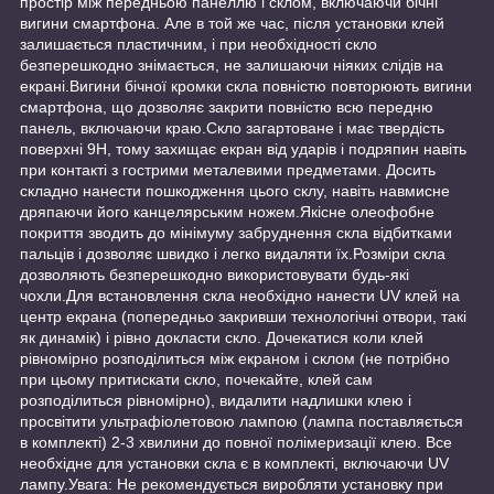
простір між передньою панеллю і склом, включаючи бічні
вигини смартфона. Але в той же час, після установки клей
залишається пластичним, і при необхідності скло
безперешкодно знімається, не залишаючи ніяких слідів на
екрані.Вигини бічної кромки скла повністю повторюють вигини
смартфона, що дозволяє закрити повністю всю передню
панель, включаючи краю.Скло загартоване і має твердість
поверхні 9Н, тому захищає екран від ударів і подряпин навіть
при контакті з гострими металевими предметами. Досить
складно нанести пошкодження цього склу, навіть навмисне
дряпаючи його канцелярським ножем.Якісне олеофобне
покриття зводить до мінімуму забруднення скла відбитками
пальців і дозволяє швидко і легко видаляти їх.Розміри скла
дозволяють безперешкодно використовувати будь-які
чохли.Для встановлення скла необхідно нанести UV клей на
центр екрана (попередньо закривши технологічні отвори, такі
як динамік) і рівно докласти скло. Дочекатися коли клей
рівномірно розподілиться між екраном і склом (не потрібно
при цьому притискати скло, почекайте, клей сам
розподілиться рівномірно), видалити надлишки клею і
просвітити ультрафіолетовою лампою (лампа поставляється
в комплекті) 2-3 хвилини до повної полімеризації клею. Все
необхідне для установки скла є в комплекті, включаючи UV
лампу.Увага: Не рекомендується виробляти установку при