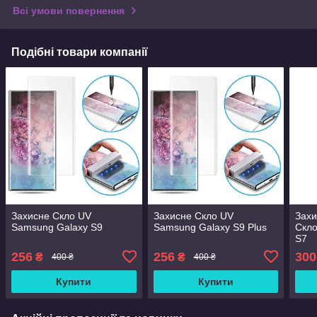
Всі умови повернення
Подібні товари компанії
Захисне Скло UV
Захисне Скло UV
Захи
Samsung Galaxy S9
Samsung Galaxy S9 Plus
Скло
S7
256
256
300
₴
₴
400 ₴
400 ₴
Купити
Купити