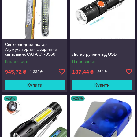
Світлодіодний ліхтар.
Акумуляторний аварійний
світильник CATA CT-9960
Ліхтар ручний від USB
В наявності
В наявності
945,72
187,44
₴
₴
1 332 ₴
264 ₴
Купити
Купити
–29%
–29%