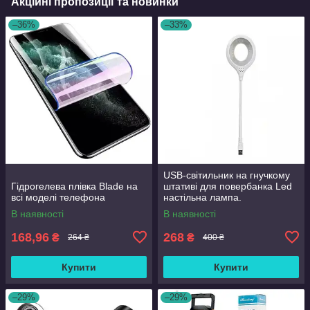
Акційні пропозиції та новинки
–36%
–33%
USB-світильник на гнучкому
Гідрогелева плівка Blade на
штативі для повербанка Led
всі моделі телефона
настільна лампа.
В наявності
В наявності
168,96
268
₴
₴
264 ₴
400 ₴
Купити
Купити
–29%
–29%