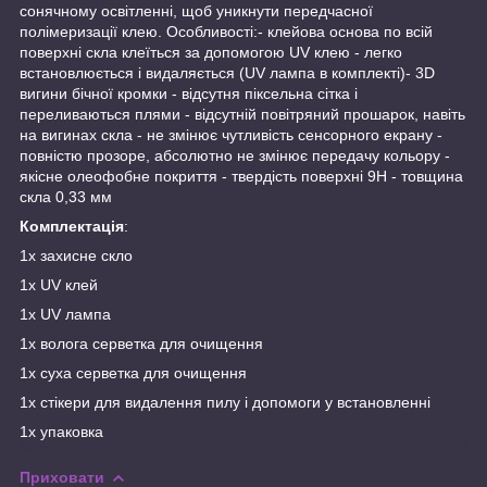
сонячному освітленні, щоб уникнути передчасної
полімеризації клею. Особливості:- клейова основа по всій
поверхні скла клеїться за допомогою UV клею - легко
встановлюється і видаляється (UV лампа в комплекті)- 3D
вигини бічної кромки - відсутня піксельна сітка і
переливаються плями - відсутній повітряний прошарок, навіть
на вигинах скла - не змінює чутливість сенсорного екрану -
повністю прозоре, абсолютно не змінює передачу кольору -
якісне олеофобне покриття - твердість поверхні 9H - товщина
скла 0,33 мм
Комплектація
:
1х захисне скло
1х UV клей
1х UV лампа
1х волога серветка для очищення
1х суха серветка для очищення
1х стікери для видалення пилу і допомоги у встановленні
1х упаковка
Приховати