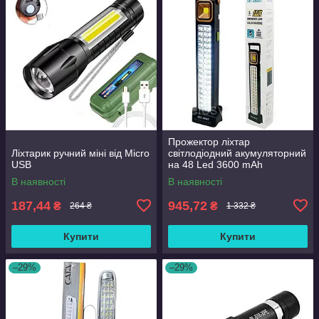
Прожектор ліхтар
Ліхтарик ручний міні від Micro
світлодіодний акумуляторний
USB
на 48 Led 3600 mAh
акумуляторний світильник
В наявності
В наявності
Чорний.
187,44
945,72
₴
₴
264 ₴
1 332 ₴
Купити
Купити
–29%
–29%