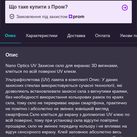
Що таке купити з Пром?
Замовлення під захистом
Опис
Характеристики
Доставка
Оплата
Умови п
Опис
Nano Optics UV Захисне скло для екранас 3D вигинами,
клеїться по всій поверхні UV клеєм.
Ультрафіолетова (UV) лампа в комплекті Опис: У даних
захисних стеклах використовуються сучасні технології, які
дозволяють встановлювати захисні скла з вигнутими краями,
без необхідності використання кольорових рамок по краях
скла, тому скло не перекриває екран смартфона, практично
не помітно і абсолютно не змінює зовнішній вигляд
смартфона.Скло клеїться до екрану з допомогою UV клею по
всій поверхні, тому при установці скла відсутні повітряні
прошарки, скло не змінює передачу кольору і не впливає на
відгук сенсорного екрану. Клей заповнює абсолютно весь