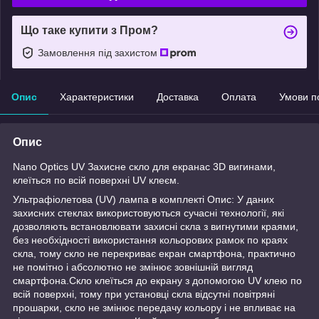
Що таке купити з Пром?
Замовлення під захистом
Опис
Характеристики
Доставка
Оплата
Умови п
Опис
Nano Optics UV Захисне скло для екранас 3D вигинами,
клеїться по всій поверхні UV клеєм.
Ультрафіолетова (UV) лампа в комплекті Опис: У даних
захисних стеклах використовуються сучасні технології, які
дозволяють встановлювати захисні скла з вигнутими краями,
без необхідності використання кольорових рамок по краях
скла, тому скло не перекриває екран смартфона, практично
не помітно і абсолютно не змінює зовнішній вигляд
смартфона.Скло клеїться до екрану з допомогою UV клею по
всій поверхні, тому при установці скла відсутні повітряні
прошарки, скло не змінює передачу кольору і не впливає на