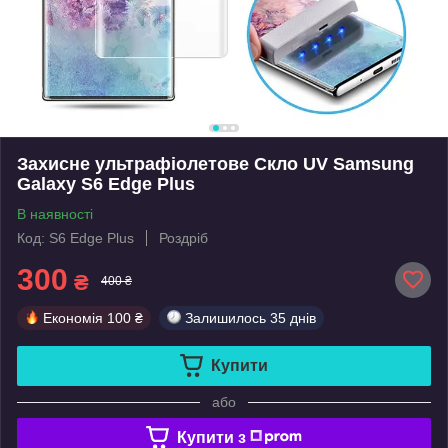
Захисне ультрафіолетове Скло UV Samsung
Galaxy S6 Edge Plus
В наявності
Код: S6 Edge Plus
Роздріб
300
₴
400 ₴
Економія
100 ₴
Залишилось
35 днів
Купити
або
Купити з