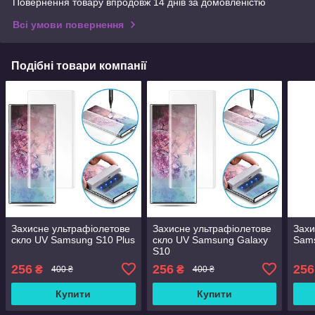
Повернення товару впродовж 14 днів за домовленістю
Всі умови повернення
Подібні товари компанії
Захисне ультрафіолетове
Захисне ультрафіолетове
Захи
скло UV Samsung S10 Plus
скло UV Samsung Galaxy
Sams
S10
256
256
256
₴
₴
400 ₴
400 ₴
Купити
Купити