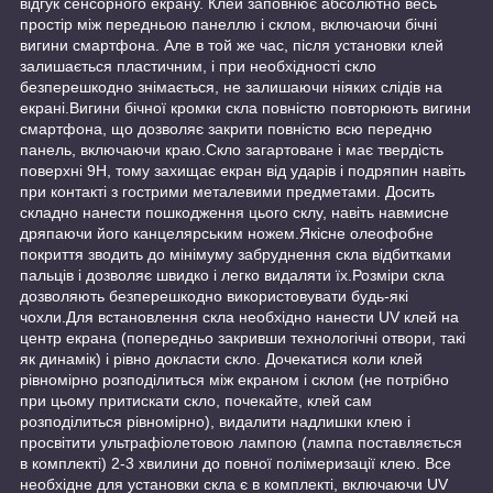
відгук сенсорного екрану. Клей заповнює абсолютно весь
простір між передньою панеллю і склом, включаючи бічні
вигини смартфона. Але в той же час, після установки клей
залишається пластичним, і при необхідності скло
безперешкодно знімається, не залишаючи ніяких слідів на
екрані.Вигини бічної кромки скла повністю повторюють вигини
смартфона, що дозволяє закрити повністю всю передню
панель, включаючи краю.Скло загартоване і має твердість
поверхні 9Н, тому захищає екран від ударів і подряпин навіть
при контакті з гострими металевими предметами. Досить
складно нанести пошкодження цього склу, навіть навмисне
дряпаючи його канцелярським ножем.Якісне олеофобне
покриття зводить до мінімуму забруднення скла відбитками
пальців і дозволяє швидко і легко видаляти їх.Розміри скла
дозволяють безперешкодно використовувати будь-які
чохли.Для встановлення скла необхідно нанести UV клей на
центр екрана (попередньо закривши технологічні отвори, такі
як динамік) і рівно докласти скло. Дочекатися коли клей
рівномірно розподілиться між екраном і склом (не потрібно
при цьому притискати скло, почекайте, клей сам
розподілиться рівномірно), видалити надлишки клею і
просвітити ультрафіолетовою лампою (лампа поставляється
в комплекті) 2-3 хвилини до повної полімеризації клею. Все
необхідне для установки скла є в комплекті, включаючи UV