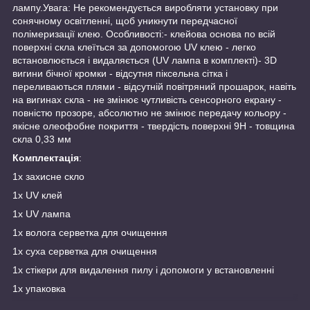
лампу.Увага: Не рекомендується виробляти установку при
сонячному освітленні, щоб уникнути передчасної
полімеризації клею. Особливості:- клейова основа по всій
поверхні скла клеїться за допомогою UV клею - легко
встановлюється і видаляється (UV лампа в комплекті)- 3D
вигини бічної кромки - відсутня піксельна сітка і
переливаються плями - відсутній повітряний прошарок, навіть
на вигинах скла - не змінює чутливість сенсорного екрану -
повністю прозоре, абсолютно не змінює передачу кольору -
якісне олеофобне покриття - твердість поверхні 9H - товщина
скла 0,33 мм
Комплектація
:
1х захисне скло
1х UV клей
1х UV лампа
1х волога серветка для очищення
1х суха серветка для очищення
1х стікери для видалення пилу і допомоги у встановленні
1х упаковка