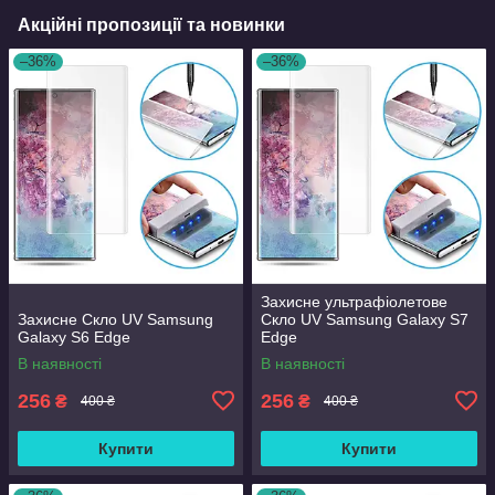
Акційні пропозиції та новинки
–36%
–36%
Захисне ультрафіолетове
Захисне Скло UV Samsung
Скло UV Samsung Galaxy S7
Galaxy S6 Edge
Edge
В наявності
В наявності
256
256
₴
₴
400 ₴
400 ₴
Купити
Купити