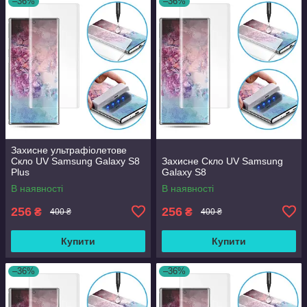
–36%
–36%
Захисне ультрафіолетове
Скло UV Samsung Galaxy S8
Захисне Скло UV Samsung
Plus
Galaxy S8
В наявності
В наявності
256
256
₴
₴
400 ₴
400 ₴
Купити
Купити
–36%
–36%