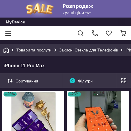
MyDevice
Товари та послуги
Захисні Стекла для Телефонів
iP
iPhone 11 Pro Max
Сортування
0
Фільтри
–25%
–25%